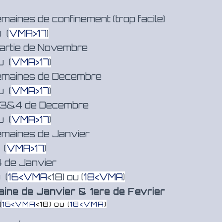
maines de confinement (trop facile)
 (
VMA>17
)
artie de Novembre
u (
VMA>17
)
emaines de Decembre
u (
VMA>17
)
 3&4 de Decembre
u (
VMA>17
)
emaines de Janvier
 (
VMA>17
)
 de Janvier
 (
16<VMA
<18) ou
(
18<VMA
)
ine de Janvier & 1ere de Fevrier
(
16<VMA
<18) ou
(
18<VMA
)