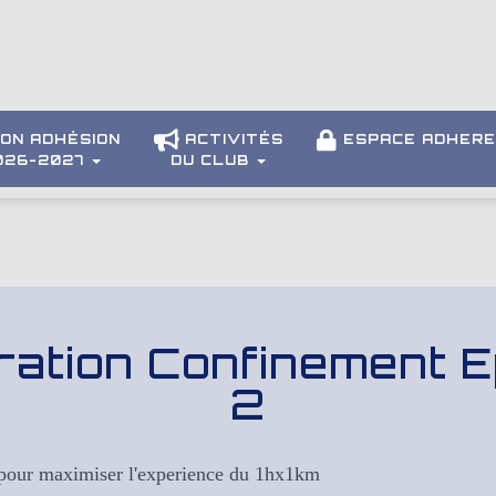
ON ADHÉSION
ACTIVITÉS
ESPACE ADHER
026-2027
DU CLUB
ration Confinement E
2
 pour maximiser l'experience du 1hx1km