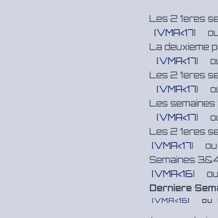
Les 2 1eres se
(VMA<17
) ou
La deuxieme p
(VMA<17
) o
Les 2 1eres s
(VMA<17
) o
Les semaines
(VMA<17
) o
Les 2 1eres s
(VMA<17
) ou
Semaines 3&4
(VMA<16
) ou
Derniere Sema
(VMA<16
) ou 