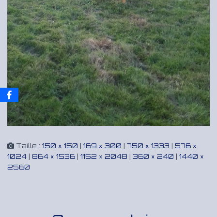
Taille :
150 × 150
|
169 × 300
|
750 × 1333
|
576 ×
1024
|
864 × 1536
|
1152 × 2048
|
360 × 240
|
1440 ×
2560