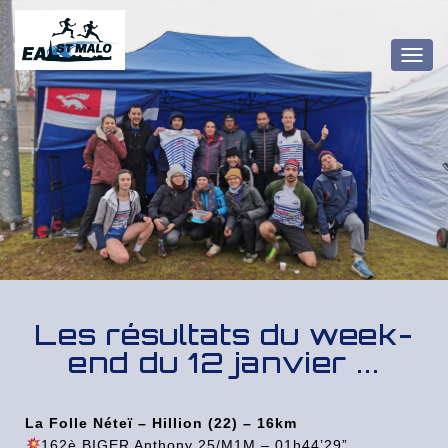
OUV
Les résultats du week-
end du 12 janvier ...
La Folle Néteï – Hillion (22) – 16km
162è BIGER Anthony 25/M1M – 01h44’29”