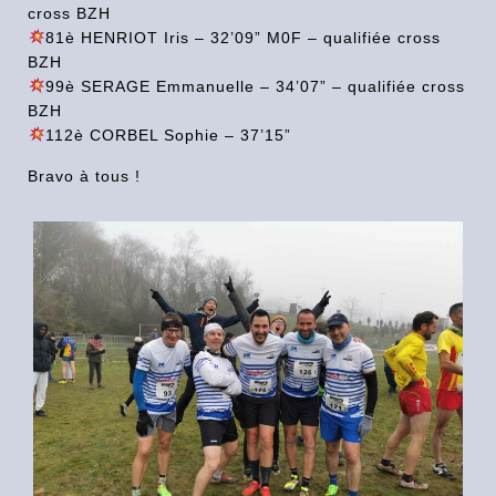
cross BZH
81è HENRIOT Iris – 32’09” M0F – qualifiée cross
BZH
99è SERAGE Emmanuelle – 34’07” – qualifiée cross
BZH
112è CORBEL Sophie – 37’15”
Bravo à tous !