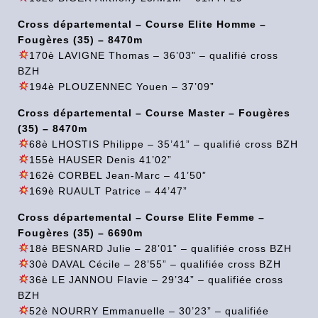
Cross départemental – Course Elite Homme –
Fougères (35) – 8470m
170è LAVIGNE Thomas – 36’03” – qualifié cross
BZH
194è PLOUZENNEC Youen – 37’09”
Cross départemental – Course Master – Fougères
(35) – 8470m
68è LHOSTIS Philippe – 35’41” – qualifié cross BZH
155è HAUSER Denis 41’02”
162è CORBEL Jean-Marc – 41’50”
169è RUAULT Patrice – 44’47”
Cross départemental – Course Elite Femme –
Fougères (35) – 6690m
18è BESNARD Julie – 28’01” – qualifiée cross BZH
30è DAVAL Cécile – 28’55” – qualifiée cross BZH
36è LE JANNOU Flavie – 29’34” – qualifiée cross
BZH
52è NOURRY Emmanuelle – 30’23” – qualifiée