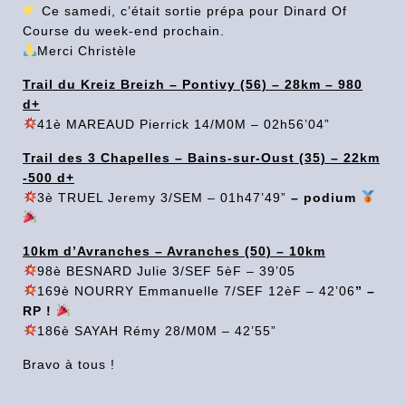
Ce samedi, c’était sortie prépa pour Dinard Of
Course du week-end prochain.
Merci Christèle
Trail du Kreiz Breizh – Pontivy (56) – 28km – 980
d+
41è MAREAUD Pierrick 14/M0M – 02h56’04”
Trail des 3 Chapelles – Bains-sur-Oust (35) – 22km
-500 d+
3è TRUEL Jeremy 3/SEM – 01h47’49”
– podium
10km d’Avranches – Avranches (50) – 10km
98è BESNARD Julie 3/SEF 5èF – 39’05
169è NOURRY Emmanuelle 7/SEF 12èF – 42’06
” –
RP !
186è SAYAH Rémy 28/M0M – 42’55”
Bravo à tous !