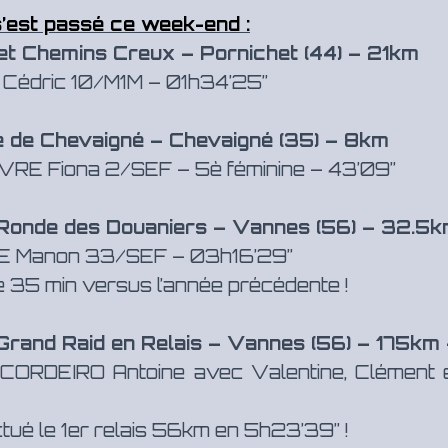
 s’est passé ce week-end :
et Chemins Creux – Pornichet (44) – 21km
Cédric 10/M1M – 01h34’25”
e de Chevaigné – Chevaigné (35) – 8km
RE Fiona 2/SEF – 5è féminine – 43’09”
 Ronde des Douaniers – Vannes (56) – 32.5km
 Manon 33/SEF – 03h16’29”
 35 min versus l’année précédente !
 Grand Raid en Relais – Vannes (56) – 175km 
CORDEIRO Antoine avec Valentine, Clément 
ctué le 1er relais 56km en 5h23’39” !