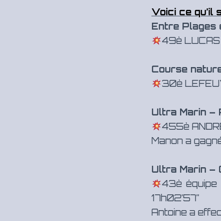
Voici ce qu’il
Entre Plages 
49è LUCAS 
Course natur
30è LEFEUV
Ultra Marin –
455è ANDRE
Manon a gagné
Ultra Marin –
43è équipe 
17h02’57”
Antoine a effe