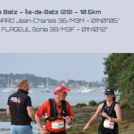
de Batz – Île-de-Batz (29) – 10.5km
ARD Jean-Charles 36/M3M – 01h01’06”
FLAGEUL Sonia 38/M3F – 01h10’12”