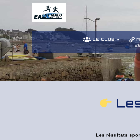
LE CLUB
M
2
Les
Les résultats spo