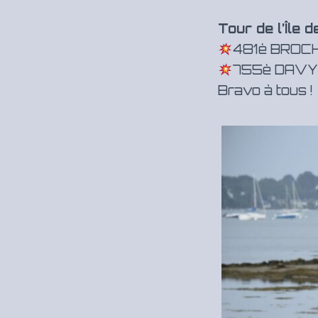
Tour de l’Île 
481è BROCH
755è DAVY 
Bravo à tous !