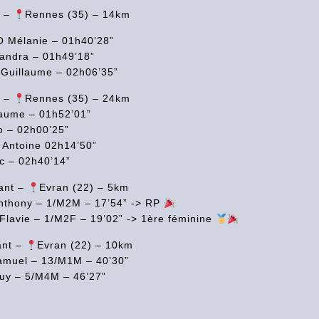
l –
Rennes (35) – 14km
 Mélanie – 01h40’28”
ndra – 01h49’18”
uillaume – 02h06’35”
l –
Rennes (35) – 24km
aume – 01h52’01”
 – 02h00’25”
Antoine 02h14’50”
c – 02h40’14”
ant –
Evran (22) – 5km
thony – 1/M2M – 17’54” -> RP
lavie – 1/M2F – 19’02” -> 1ère féminine
ant –
Evran (22) – 10km
muel – 13/M1M – 40’30”
y – 5/M4M – 46’27”