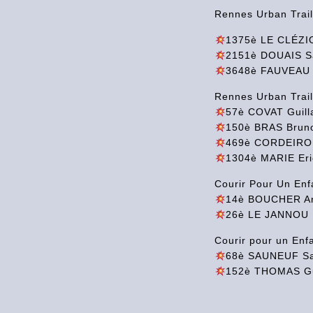
Rennes Urban Trai
1375è LE CLÉZIO
2151è DOUAIS Sa
3648è FAUVEAU G
Rennes Urban Trai
57è COVAT Guill
150è BRAS Bruno
469è CORDEIRO 
1304è MARIE Eri
Courir Pour Un Enf
14è BOUCHER An
26è LE JANNOU F
Courir pour un Enf
68è SAUNEUF Sa
152è THOMAS Gu