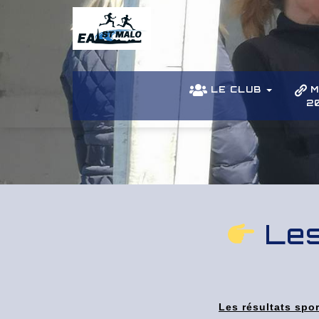
LE CLUB
M
2
Les
Les résultats spo