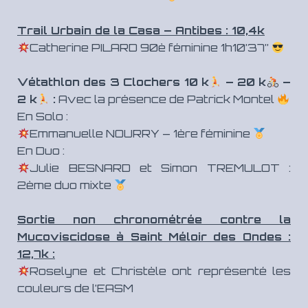
Trail Urbain de la Casa – Antibes : 10,4k
Catherine PILARD 90è féminine 1h10’37”
Vétathlon des 3 Clochers 10 k
– 20 k
–
2 k
:
Avec la présence de Patrick Montel
En Solo :
Emmanuelle NOURRY – 1ère féminine
En Duo :
Julie BESNARD et Simon TREMULOT :
2ème duo mixte
Sortie non chronométrée contre la
Mucoviscidose à Saint Méloir des Ondes :
12,7k :
Roselyne et Christèle ont représenté les
couleurs de l’EASM