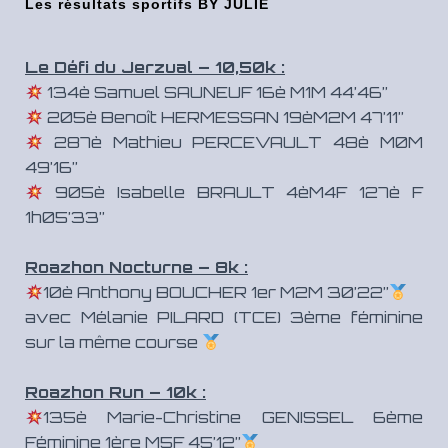
Les résultats sportifs BY JULIE
Le Défi du Jerzual – 10,50k :
134è Samuel SAUNEUF 16è M1M 44’46”
205è Benoît HERMESSAN
19
èM2M
47’11”
287è Mathieu PERCEVAULT 48è M0M
49’16”
905è Isabelle BRAULT 4èM4F 127è F
1h05’33”
Roazhon Nocturne – 8k :
10è Anthony BOUCHER 1er M2M 30’22”
avec Mélanie PILARD (TCE) 3ème féminine
sur la même course
Roazhon Run – 10k :
135è Marie-Christine GENISSEL 6ème
Féminine 1ère M5F 45’12”