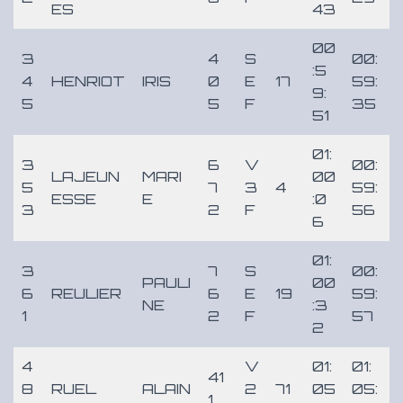
ES
43
00
3
4
S
00:
:5
4
HENRIOT
IRIS
0
E
17
59:
9:
5
5
F
35
51
01:
3
6
V
00:
LAJEUN
MARI
00
5
7
3
4
59:
ESSE
E
:0
3
2
F
56
6
01:
3
7
S
00:
PAULI
00
6
REULIER
6
E
19
59:
NE
:3
1
2
F
57
2
4
V
01:
01:
41
8
RUEL
ALAIN
2
71
05
05:
1