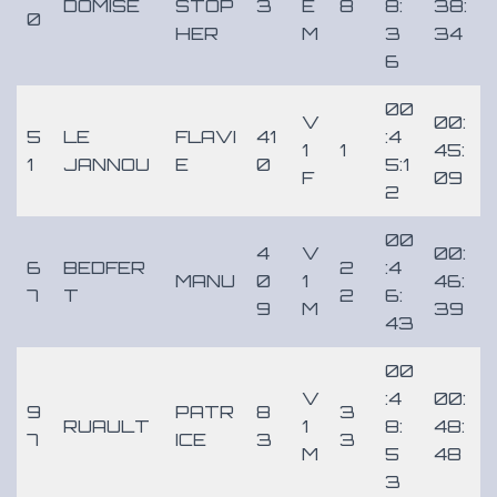
DOMISE
STOP
3
E
8
8:
38:
0
HER
M
3
34
6
00
V
00:
5
LE
FLAVI
41
:4
1
1
45:
1
JANNOU
E
0
5:1
F
09
2
00
4
V
00:
6
BEDFER
2
:4
MANU
0
1
46:
7
T
2
6:
9
M
39
43
00
V
:4
00:
9
PATR
8
3
RUAULT
1
8:
48:
7
ICE
3
3
M
5
48
3