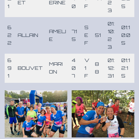
ET
ERINE
2
1
0
F
5
3
01:
6
S
01:1
AMELI
71
10:
2
ALLAIN
E
51
0:0
E
5
2
2
F
5
3
6
4
V
01:
01:1
MARI
8
9
BOUVET
0
1
12:
2:1
ON
8
1
7
F
31
5