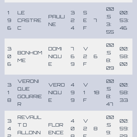
00
1
LE
3
S
00:
PAULI
:5
9
CASTRE
2
E
7
53:
NE
3:
6
C
4
F
46
55
00
3
DOMI
7
V
00:
BONHOM
:5
0
NIQU
6
2
6
58:
ME
8:
6
E
9
F
00
09
VERONI
00
3
VERO
4
V
00:
QUE
:5
1
NIQU
9
1
18
58:
GOURRIE
8:
8
E
9
F
33
R
47
REVAUL
00
3
4
V
00:
T D
FLOR
:5
4
0
2
8
59:
ALLONN
ENCE
9:
2
8
F
29