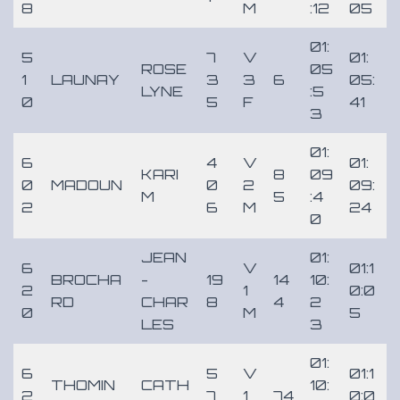
8
M
:12
05
01:
5
7
V
01:
ROSE
05
1
LAUNAY
3
3
6
05:
LYNE
:5
0
5
F
41
3
01:
6
4
V
01:
KARI
8
09
0
MADOUN
0
2
09:
M
5
:4
2
6
M
24
0
JEAN
01:
6
V
01:1
BROCHA
-
19
14
10:
2
1
0:0
RD
CHAR
8
4
2
0
M
5
LES
3
01:
6
5
V
01:1
THOMIN
CATH
10:
2
7
1
74
0:0