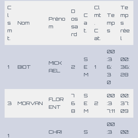
C
Cl
Te
D
l
C
mt
Te
mp
Préno
os
s
Nom
a
.
mp
s
m
sa
m
t.
C
s
rée
rd
t.
at.
l
00
S
:3
00:
MICK
1
BIOT
2
E
1
6:
36:
AEL
M
3
28
0
7
S
00
00:
FLOR
3
MORVAN
6
E
2
:3
37:
ENT
8
M
7:11
09
00
CHRI
S
:3
00:
1