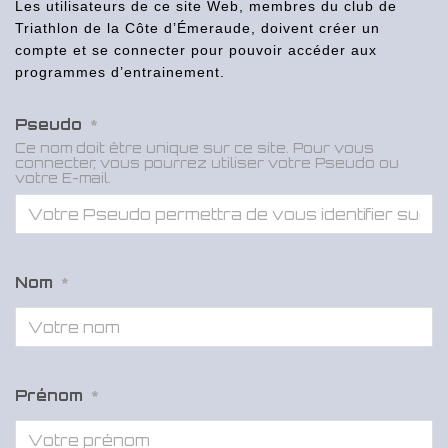
Les utilisateurs de ce site Web, membres du club de
Triathlon de la Côte d’Émeraude, doivent créer un
compte et se connecter pour pouvoir accéder aux
programmes d’entrainement.
Pseudo
*
Ce nom doit être unique sur ce site. Pour vous
connecter, vous pourrez utiliser votre Pseudo ou
votre E-mail.
Nom
*
Prénom
*