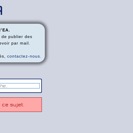
A
l’EA.
 de publier des
voir par mail.
tés,
contactez-nous
.
 ce sujet.