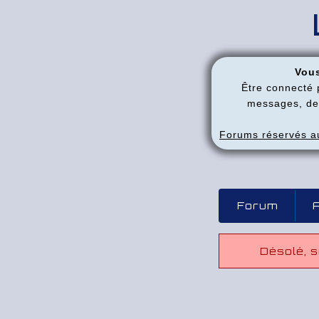
Vous
Être connecté 
messages, de 
Forums réservés au
Forum
A
Désolé, s