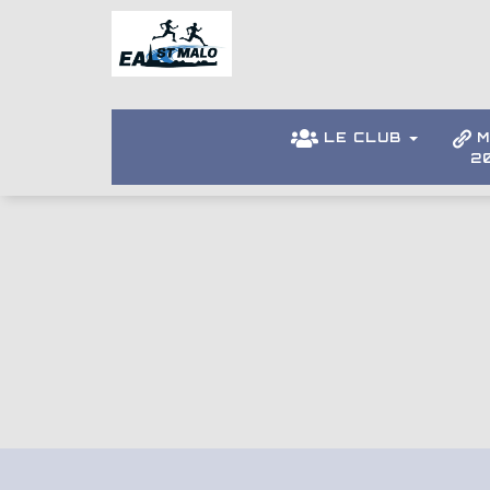
LE CLUB
M
2